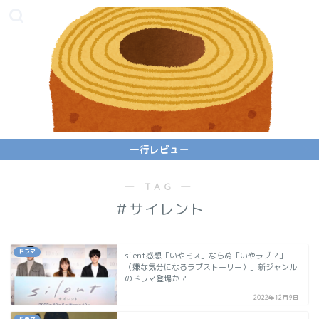
一行レビュー
― TAG ―
＃サイレント
ドラマ
silent感想「いやミス」ならぬ「いやラブ？」
（嫌な気分になるラブストーリー）」新ジャンル
のドラマ登場か？
2022年12月9日
ドラマ